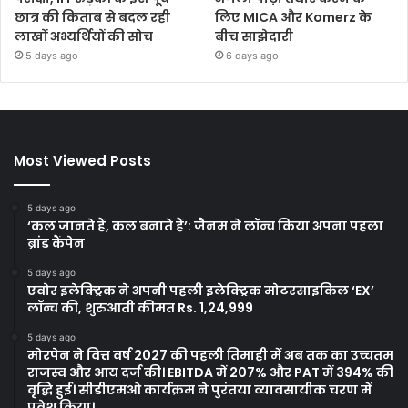
छात्र की किताब से बदल रही
लिए MICA और Komerz के
लाखों अभ्यर्थियों की सोच
बीच साझेदारी
5 days ago
6 days ago
Most Viewed Posts
5 days ago
‘कल जानते हैं, कल बनाते हैं’: जैनम ने लॉन्च किया अपना पहला
ब्रांड कैंपेन
5 days ago
एवोर इलेक्ट्रिक ने अपनी पहली इलेक्ट्रिक मोटरसाइकिल ‘EX’
लॉन्च की, शुरुआती कीमत Rs. 1,24,999
5 days ago
मोरपेन ने वित्त वर्ष 2027 की पहली तिमाही में अब तक का उच्चतम
राजस्व और आय दर्ज की। EBITDA में 207% और PAT में 394% की
वृद्धि हुई। सीडीएमओ कार्यक्रम ने पुरंतया व्यावसायीक चरण में
प्रवेश किया।