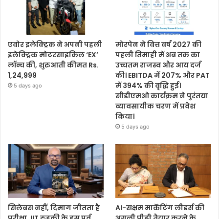
एवोर इलेक्ट्रिक ने अपनी पहली
मोरपेन ने वित्त वर्ष 2027 की
इलेक्ट्रिक मोटरसाइकिल ‘EX’
पहली तिमाही में अब तक का
लॉन्च की, शुरुआती कीमत Rs.
उच्चतम राजस्व और आय दर्ज
1,24,999
की। EBITDA में 207% और PAT
में 394% की वृद्धि हुई।
5 days ago
सीडीएमओ कार्यक्रम ने पुरंतया
व्यावसायीक चरण में प्रवेश
किया।
5 days ago
सिलेबस नहीं, दिमाग जीतता है
AI-सक्षम मार्केटिंग लीडर्स की
परीक्षा, IIT रुड़की के इस पूर्व
अगली पीढ़ी तैयार करने के