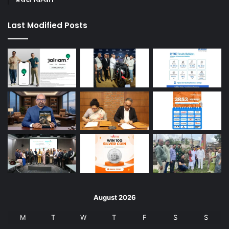
Last Modified Posts
August 2026
M
T
W
T
F
S
S