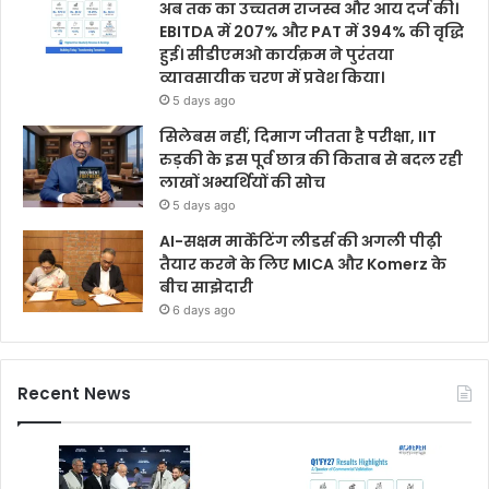
अब तक का उच्चतम राजस्व और आय दर्ज की।
EBITDA में 207% और PAT में 394% की वृद्धि
हुई। सीडीएमओ कार्यक्रम ने पुरंतया
व्यावसायीक चरण में प्रवेश किया।
5 days ago
सिलेबस नहीं, दिमाग जीतता है परीक्षा, IIT
रुड़की के इस पूर्व छात्र की किताब से बदल रही
लाखों अभ्यर्थियों की सोच
5 days ago
AI-सक्षम मार्केटिंग लीडर्स की अगली पीढ़ी
तैयार करने के लिए MICA और Komerz के
बीच साझेदारी
6 days ago
Recent News