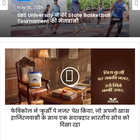
स्पोर्ट्स
स्पोर्ट्स
May 12, 2026
May 12, 2026
SBS University ने की State Basketball
Tournament की मेजबानी
मध्य भारत के सबसे बड़े मैथ्स कैलकुलेशन
महाकुंभ में विनर वर्ल्ड अबेकस का शानदार
प्रदर्शन
फेविकोल ने ‘कुर्सी पे नजर’ पेश किया, जो अपनी खास
हाजिरजवाबी के साथ एक सदाबहार भारतीय सोच को
दिखा रहा