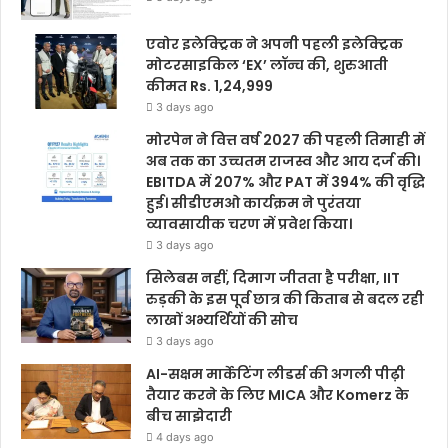
एवोर इलेक्ट्रिक ने अपनी पहली इलेक्ट्रिक
मोटरसाइकिल ‘EX’ लॉन्च की, शुरुआती
कीमत Rs. 1,24,999
3 days ago
मोरपेन ने वित्त वर्ष 2027 की पहली तिमाही में
अब तक का उच्चतम राजस्व और आय दर्ज की।
EBITDA में 207% और PAT में 394% की वृद्धि
हुई। सीडीएमओ कार्यक्रम ने पुरंतया
व्यावसायीक चरण में प्रवेश किया।
3 days ago
सिलेबस नहीं, दिमाग जीतता है परीक्षा, IIT
रुड़की के इस पूर्व छात्र की किताब से बदल रही
लाखों अभ्यर्थियों की सोच
3 days ago
AI-सक्षम मार्केटिंग लीडर्स की अगली पीढ़ी
तैयार करने के लिए MICA और Komerz के
बीच साझेदारी
4 days ago