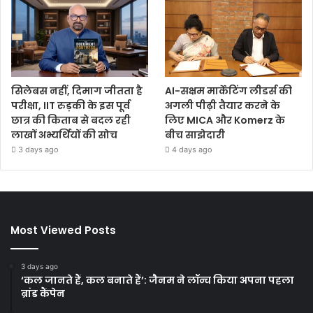
सिलेबस नहीं, दिमाग जीतता है
AI-सक्षम मार्केटिंग लीडर्स की
परीक्षा, IIT रुड़की के इस पूर्व
अगली पीढ़ी तैयार करने के
छात्र की किताब से बदल रही
लिए MICA और Komerz के
लाखों अभ्यर्थियों की सोच
बीच साझेदारी
3 days ago
4 days ago
Most Viewed Posts
3 days ago
‘कल जानते हैं, कल बनाते हैं’: जैनम ने लॉन्च किया अपना पहला
ब्रांड कैंपेन