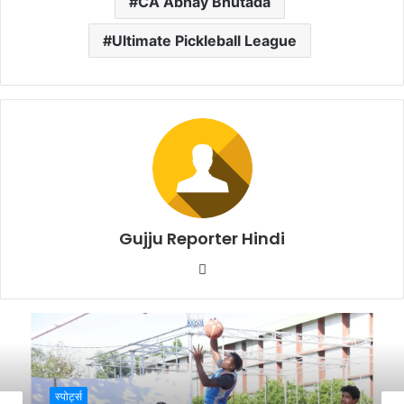
CA Abhay Bhutada
Ultimate Pickleball League
Gujju Reporter Hindi
W
e
b
s
i
t
e