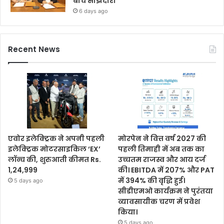
बीच साझेदारी
6 days ago
Recent News
एवोर इलेक्ट्रिक ने अपनी पहली
मोरपेन ने वित्त वर्ष 2027 की
इलेक्ट्रिक मोटरसाइकिल ‘EX’
पहली तिमाही में अब तक का
लॉन्च की, शुरुआती कीमत Rs.
उच्चतम राजस्व और आय दर्ज
1,24,999
की। EBITDA में 207% और PAT
में 394% की वृद्धि हुई।
5 days ago
सीडीएमओ कार्यक्रम ने पुरंतया
व्यावसायीक चरण में प्रवेश
किया।
5 days ago