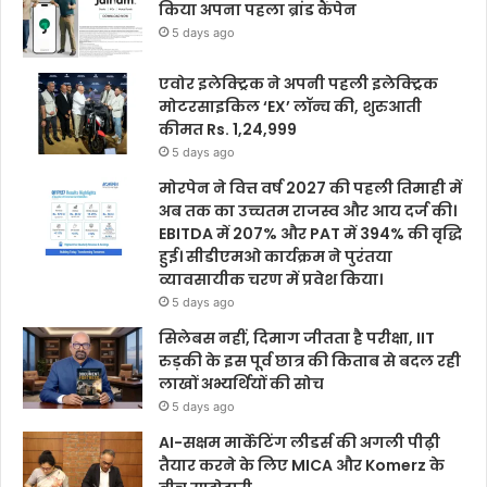
किया अपना पहला ब्रांड कैंपेन
5 days ago
एवोर इलेक्ट्रिक ने अपनी पहली इलेक्ट्रिक
मोटरसाइकिल ‘EX’ लॉन्च की, शुरुआती
कीमत Rs. 1,24,999
5 days ago
मोरपेन ने वित्त वर्ष 2027 की पहली तिमाही में
अब तक का उच्चतम राजस्व और आय दर्ज की।
EBITDA में 207% और PAT में 394% की वृद्धि
हुई। सीडीएमओ कार्यक्रम ने पुरंतया
व्यावसायीक चरण में प्रवेश किया।
5 days ago
सिलेबस नहीं, दिमाग जीतता है परीक्षा, IIT
रुड़की के इस पूर्व छात्र की किताब से बदल रही
लाखों अभ्यर्थियों की सोच
5 days ago
AI-सक्षम मार्केटिंग लीडर्स की अगली पीढ़ी
तैयार करने के लिए MICA और Komerz के