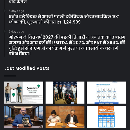
ब्रांड कैंपेन
5 days ago
एवोर इलेक्ट्रिक ने अपनी पहली इलेक्ट्रिक मोटरसाइकिल ‘EX’
लॉन्च की, शुरुआती कीमत Rs. 1,24,999
5 days ago
मोरपेन ने वित्त वर्ष 2027 की पहली तिमाही में अब तक का उच्चतम
राजस्व और आय दर्ज की। EBITDA में 207% और PAT में 394% की
वृद्धि हुई। सीडीएमओ कार्यक्रम ने पुरंतया व्यावसायीक चरण में
प्रवेश किया।
Last Modified Posts