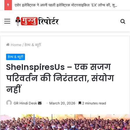
एवोर इलेक्ट्रिक ने अपनी पहली इलेक्ट्रिक मोटरसाइकिल ‘EX’ लॉन्च की, शुरुआती कीमत Rs. 1,24,999
Menu
S
fo
Home
/
हेल्थ & ब्यूटी
हेल्थ & ब्यूटी
SheInspiresUs – एक सजग
परिवर्तन की निरंतरता, संयोग
नहीं
GR Hindi Desk
S
March 20, 2026
2 minutes read
e
n
d