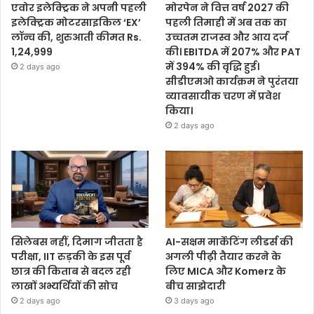
एवोर इलेक्ट्रिक ने अपनी पहली
मोरपेन ने वित्त वर्ष 2027 की
इलेक्ट्रिक मोटरसाइकिल ‘EX’
पहली तिमाही में अब तक का
लॉन्च की, शुरुआती कीमत Rs.
उच्चतम राजस्व और आय दर्ज
1,24,999
की। EBITDA में 207% और PAT
में 394% की वृद्धि हुई।
2 days ago
सीडीएमओ कार्यक्रम ने पुरंतया
व्यावसायीक चरण में प्रवेश
किया।
2 days ago
सिलेबस नहीं, दिमाग जीतता है
AI-सक्षम मार्केटिंग लीडर्स की
परीक्षा, IIT रुड़की के इस पूर्व
अगली पीढ़ी तैयार करने के
छात्र की किताब से बदल रही
लिए MICA और Komerz के
लाखों अभ्यर्थियों की सोच
बीच साझेदारी
2 days ago
3 days ago