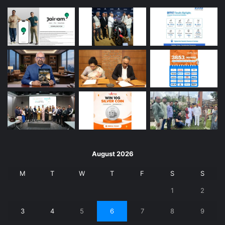
August 2026
M
T
W
T
F
S
S
1
2
3
4
5
6
7
8
9