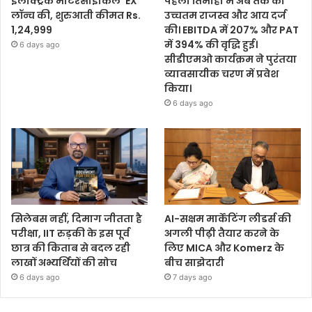
इलेक्ट्रिक मोटरसाइकिल ‘EX’
पहली तिमाही में अब तक का
लॉन्च की, शुरुआती कीमत Rs.
उच्चतम राजस्व और आय दर्ज
1,24,999
की। EBITDA में 207% और PAT
में 394% की वृद्धि हुई।
6 days ago
सीडीएमओ कार्यक्रम ने पुरंतया
व्यावसायीक चरण में प्रवेश
किया।
6 days ago
सिलेबस नहीं, दिमाग जीतता है
AI-सक्षम मार्केटिंग लीडर्स की
परीक्षा, IIT रुड़की के इस पूर्व
अगली पीढ़ी तैयार करने के
छात्र की किताब से बदल रही
लिए MICA और Komerz के
लाखों अभ्यर्थियों की सोच
बीच साझेदारी
6 days ago
7 days ago