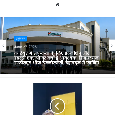
W
e
b
s
i
t
एजुकेशन
e
June 27, 2026
करियर में सफलता के लिए इंटर्नशिप और
इंडस्ट्री एक्सपोजर क्यों हैं आवश्यक: हिमालयन
इंस्टीट्यूट ऑफ टेक्नोलॉजी, देहरादून से जानिए