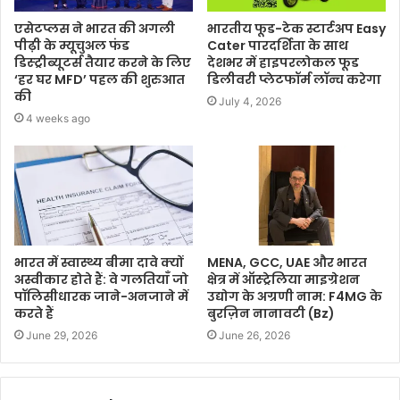
एसेटप्लस ने भारत की अगली
भारतीय फूड-टेक स्टार्टअप Easy
पीढ़ी के म्यूचुअल फंड
Cater पारदर्शिता के साथ
डिस्ट्रीब्यूटर्स तैयार करने के लिए
देशभर में हाइपरलोकल फूड
‘हर घर MFD’ पहल की शुरुआत
डिलीवरी प्लेटफॉर्म लॉन्च करेगा
की
July 4, 2026
4 weeks ago
भारत में स्वास्थ्य बीमा दावे क्यों
MENA, GCC, UAE और भारत
अस्वीकार होते हैं: वे गलतियाँ जो
क्षेत्र में ऑस्ट्रेलिया माइग्रेशन
पॉलिसीधारक जाने-अनजाने में
उद्योग के अग्रणी नाम: F4MG के
करते हैं
बुरज़िन नानावटी (Bz)
June 29, 2026
June 26, 2026