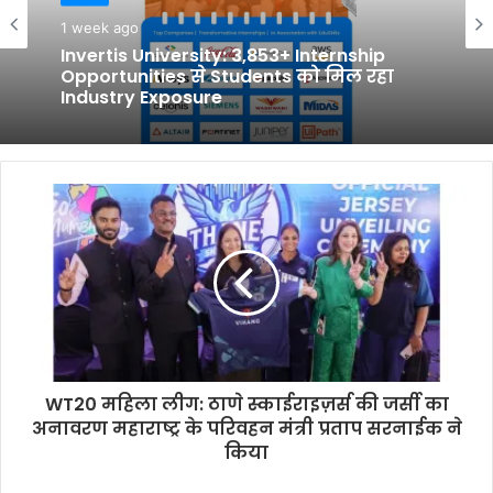
बिज़नेस
फ़ूड
1 week ago
1 week ago
Invertis University: 3,853+ Internship
Opportunities से Students को मिल रहा
Industry Exposure
जोगी आयुर्वेद की दो दशक लंबी यात्रा के केंद्र में
निवारक स्वास्थ्य सेवा
WT20 महिला लीग: ठाणे स्काईराइज़र्स की जर्सी का
अनावरण महाराष्ट्र के परिवहन मंत्री प्रताप सरनाईक ने
किया