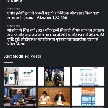
ब्रांड कैंपेन
5 days ago
एवोर इलेक्ट्रिक ने अपनी पहली इलेक्ट्रिक मोटरसाइकिल ‘EX’
लॉन्च की, शुरुआती कीमत Rs. 1,24,999
5 days ago
मोरपेन ने वित्त वर्ष 2027 की पहली तिमाही में अब तक का उच्चतम
राजस्व और आय दर्ज की। EBITDA में 207% और PAT में 394% की
वृद्धि हुई। सीडीएमओ कार्यक्रम ने पुरंतया व्यावसायीक चरण में
प्रवेश किया।
Last Modified Posts