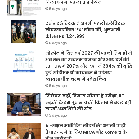
किया अपना पहला ब्रांड कैंपेन
5 days ago
एवोर इलेक्ट्रिक ने अपनी पहली इलेक्ट्रिक
मोटरसाइकिल ‘EX’ लॉन्च की, शुरुआती
कीमत Rs. 1,24,999
5 days ago
मोरपेन ने वित्त वर्ष 2027 की पहली तिमाही में
अब तक का उच्चतम राजस्व और आय दर्ज की।
EBITDA में 207% और PAT में 394% की वृद्धि
हुई। सीडीएमओ कार्यक्रम ने पुरंतया
व्यावसायीक चरण में प्रवेश किया।
5 days ago
सिलेबस नहीं, दिमाग जीतता है परीक्षा, IIT
रुड़की के इस पूर्व छात्र की किताब से बदल रही
लाखों अभ्यर्थियों की सोच
5 days ago
AI-सक्षम मार्केटिंग लीडर्स की अगली पीढ़ी
तैयार करने के लिए MICA और Komerz के
बीच साझेदारी