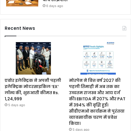
6 days ago
Recent News
एवोर इलेक्ट्रिक ने अपनी पहली
मोरपेन ने वित्त वर्ष 2027 की
इलेक्ट्रिक मोटरसाइकिल ‘EX’
पहली तिमाही में अब तक का
लॉन्च की, शुरुआती कीमत Rs.
उच्चतम राजस्व और आय दर्ज
1,24,999
की। EBITDA में 207% और PAT
में 394% की वृद्धि हुई।
5 days ago
सीडीएमओ कार्यक्रम ने पुरंतया
व्यावसायीक चरण में प्रवेश
किया।
5 days ago