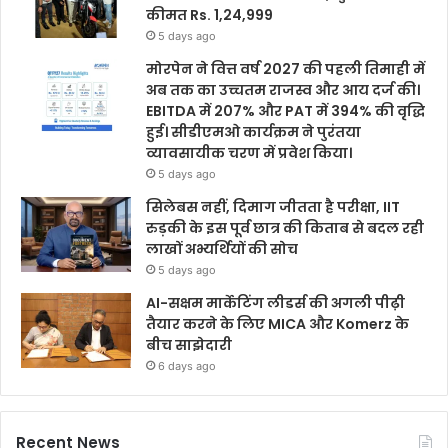
कीमत Rs. 1,24,999
5 days ago
मोरपेन ने वित्त वर्ष 2027 की पहली तिमाही में
अब तक का उच्चतम राजस्व और आय दर्ज की।
EBITDA में 207% और PAT में 394% की वृद्धि
हुई। सीडीएमओ कार्यक्रम ने पुरंतया
व्यावसायीक चरण में प्रवेश किया।
5 days ago
सिलेबस नहीं, दिमाग जीतता है परीक्षा, IIT
रुड़की के इस पूर्व छात्र की किताब से बदल रही
लाखों अभ्यर्थियों की सोच
5 days ago
AI-सक्षम मार्केटिंग लीडर्स की अगली पीढ़ी
तैयार करने के लिए MICA और Komerz के
बीच साझेदारी
6 days ago
Recent News