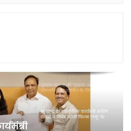
युवराज पराशर की ‘गुड़हल’ अब प्रमुख OTT
प्लेटफॉर्म्स पर स्ट्रीमिंग के लिए उपलब्ध
महाराष्ट्र के सांस्कृतिक कार्यमंत्री आशिष
शेलार ने किया मराठी फिल्म ‘लाडू’ के
पोस्टर का अनावरण
र्यमंत्री