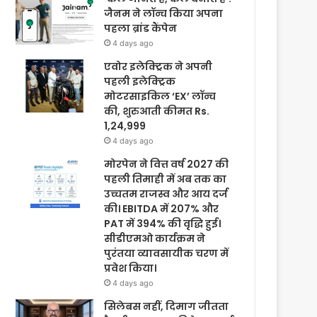
जैनम ने लॉन्च किया अपना
पहला ब्रांड कैंपेन
4 days ago
एवोर इलेक्ट्रिक ने अपनी
पहली इलेक्ट्रिक
मोटरसाइकिल ‘EX’ लॉन्च
की, शुरुआती कीमत Rs.
1,24,999
4 days ago
मोरपेन ने वित्त वर्ष 2027 की
पहली तिमाही में अब तक का
उच्चतम राजस्व और आय दर्ज
की। EBITDA में 207% और
PAT में 394% की वृद्धि हुई।
सीडीएमओ कार्यक्रम ने
पुरंतया व्यावसायीक चरण में
प्रवेश किया।
4 days ago
सिलेबस नहीं, दिमाग जीतता