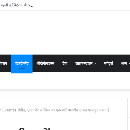
नी पहली इलेक्ट्रिक मोटरसाइकिल ‘EX’ लॉन्च की, शुरुआती कीमत Rs. 1,24,999
ुकेशन
एंटरटेनमेंट
ऑटोमोबाइल्स
टेक
लाइफस्टाइल
स्पोर्ट्स
अन्य
bir Events) संगीत, नृत्य और लालित्य का एक अविस्मरणीय उत्सव प्रस्तुत करता है