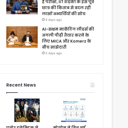
है परीक्षा, IIT रुड़की के इस पूर्व
छात्र की किताब से बदल रही
लाखों अभ्यर्थियों की सोच
4 days ago
AI-सक्षम मार्केटिंग लीडर्स की
अगली पीढ़ी तैयार करने के
लिए MICA और Komerz के
बीच साझेदारी
5 days ago
Recent News
एवोर इलेक्ट्रिक ने
मोरपेन ने वित्त वर्ष