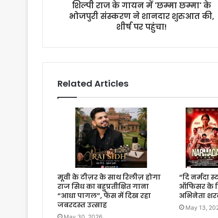
शिल्पी राज के गायन में 'छम्मा छम्मा' के
भोजपुरी संस्करण ने शानदार शुरुआत की,
शीर्ष पर पहुंचा!
Related Articles
मूवी के टीज़र के साथ रिलीज़ होगा
“दि नर्मदा स्
राज सिध का बहुप्रतीक्षित गाना
ऑफिसर के क
“आधा पागल”, फैंस में दिख रहा
अभिनेता शरद
जबरदस्त उत्साह
May 13, 20
May 30, 2026