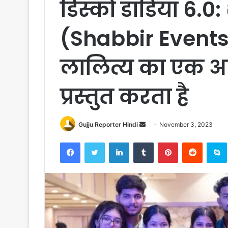
डिस्को डांडिया 6.0: 
(Shabbir Events)
लालित्य का एक अ
प्रस्तुत करता है
Gujju Reporter Hindi
S
November 3, 2023
e
Facebook
Twitter
LinkedIn
Tumblr
Pinterest
Reddit
S
n
d
a
n
e
m
a