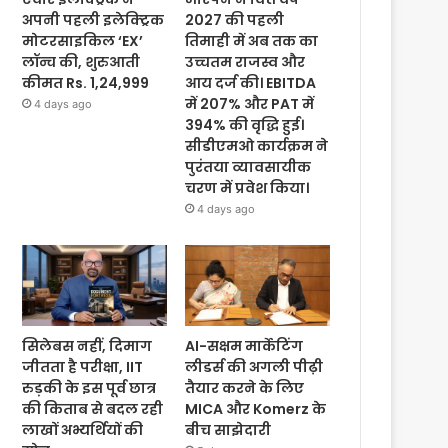
अपनी पहली इलेक्ट्रिक
2027 की पहली
मोटरसाइकिल ‘EX’
तिमाही में अब तक का
लॉन्च की, शुरुआती
उच्चतम राजस्व और
कीमत Rs. 1,24,999
आय दर्ज की। EBITDA
में 207% और PAT में
4 days ago
394% की वृद्धि हुई।
सीडीएमओ कार्यक्रम ने
पुरंतया व्यावसायीक
चरण में प्रवेश किया।
4 days ago
सिलेबस नहीं, दिमाग
AI-सक्षम मार्केटिंग
जीतता है परीक्षा, IIT
लीडर्स की अगली पीढ़ी
रुड़की के इस पूर्व छात्र
तैयार करने के लिए
की किताब से बदल रही
MICA और Komerz के
लाखों अभ्यर्थियों की
बीच साझेदारी