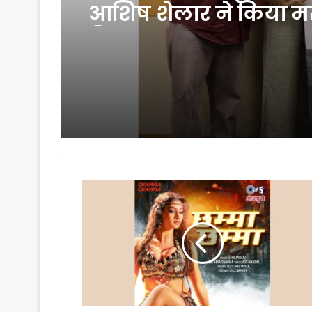
आशिष शेलार ने किया म
फिल्म ‘लाडू’ के पोस्टर क
अनावरण