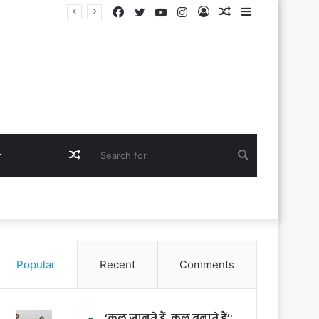
Facebook
Twitter
YouTube
Instagram
Log
Random
Sidebar
In
Article
Random
Search
Article
for
Popular
Recent
Comments
‘कल जानते हैं, कल बनाते हैं’: