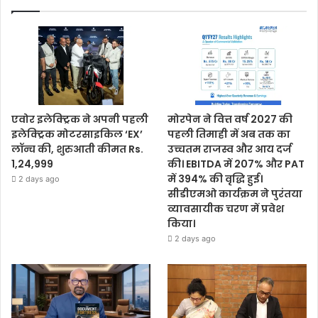
एवोर इलेक्ट्रिक ने अपनी पहली
मोरपेन ने वित्त वर्ष 2027 की
इलेक्ट्रिक मोटरसाइकिल ‘EX’
पहली तिमाही में अब तक का
लॉन्च की, शुरुआती कीमत Rs.
उच्चतम राजस्व और आय दर्ज
1,24,999
की। EBITDA में 207% और PAT
में 394% की वृद्धि हुई।
2 days ago
सीडीएमओ कार्यक्रम ने पुरंतया
व्यावसायीक चरण में प्रवेश
किया।
2 days ago