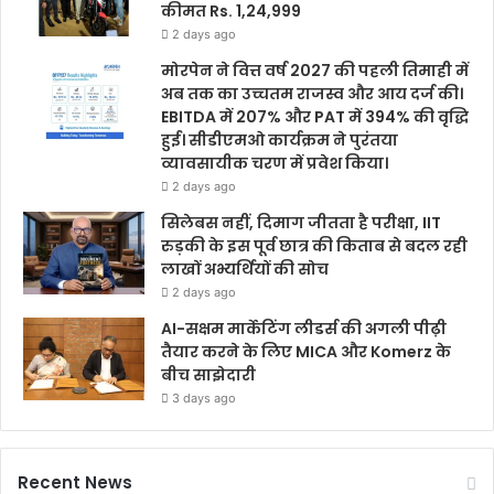
कीमत Rs. 1,24,999
2 days ago
मोरपेन ने वित्त वर्ष 2027 की पहली तिमाही में
अब तक का उच्चतम राजस्व और आय दर्ज की।
EBITDA में 207% और PAT में 394% की वृद्धि
हुई। सीडीएमओ कार्यक्रम ने पुरंतया
व्यावसायीक चरण में प्रवेश किया।
2 days ago
सिलेबस नहीं, दिमाग जीतता है परीक्षा, IIT
रुड़की के इस पूर्व छात्र की किताब से बदल रही
लाखों अभ्यर्थियों की सोच
2 days ago
AI-सक्षम मार्केटिंग लीडर्स की अगली पीढ़ी
तैयार करने के लिए MICA और Komerz के
बीच साझेदारी
3 days ago
Recent News